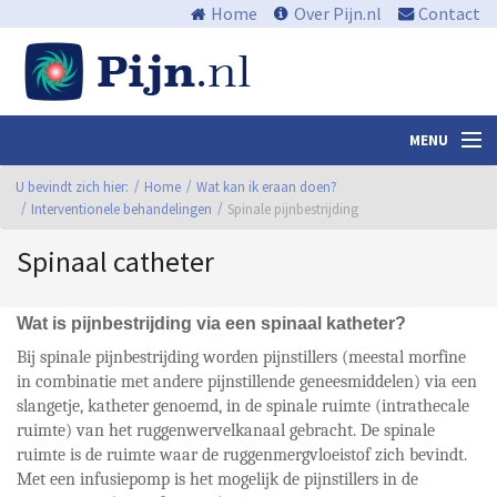
Home
Over Pijn.nl
Contact
MENU
U bevindt zich hier:
Nieuws en media
Home
Wat kan ik eraan doen?
Interventionele behandelingen
Spinale pijnbestrijding
Algemene informatie
Spinaal catheter
Waar zit de pijn?
Wat kan ik eraan doen?
Wat is pijnbestrijding via een spinaal katheter?
Bij spinale pijnbestrijding worden pijnstillers (meestal morfine
Centra
in combinatie met andere pijnstillende geneesmiddelen) via een
slangetje, katheter genoemd, in de spinale ruimte (intrathecale
Links
ruimte) van het ruggenwervelkanaal gebracht. De spinale
ruimte is de ruimte waar de ruggenmergvloeistof zich bevindt.
Bibliotheek
Met een infusiepomp is het mogelijk de pijnstillers in de