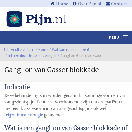
Home
Over Pijn.nl
Contact
MENU
U bevindt zich hier:
Nieuws en media
Home
Wat kan ik eraan doen?
Interventionele behandelingen
Ganglion Gasser blokkade
Algemene informatie
Ganglion van Gasser blokkade
Waar zit de pijn?
Indicatie
Wat kan ik eraan doen?
Deze behandeling kan worden gedaan bij sommige vormen van
Centra
aangezichtspijn. De meest voorkomende zijn oudere patiënten
met een klassieke vorm van aangezichtspijn, ook wel
Links
trigeminusneuralgie
genoemd.
Bibliotheek
Wat is een ganglion van Gasser blokkade of