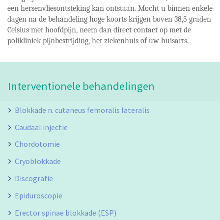
een hersenvliesontsteking kan ontstaan. Mocht u binnen enkele
dagen na de behandeling hoge koorts krijgen boven 38,5 graden
Celsius met hoofdpijn, neem dan direct contact op met de
polikliniek pijnbestrijding, het ziekenhuis of uw huisarts.
Interventionele behandelingen
Blokkade n. cutaneus femoralis lateralis
Caudaal injectie
Chordotomie
Cryoblokkade
Discografie
Epiduroscopie
Erector spinae blokkade (ESP)