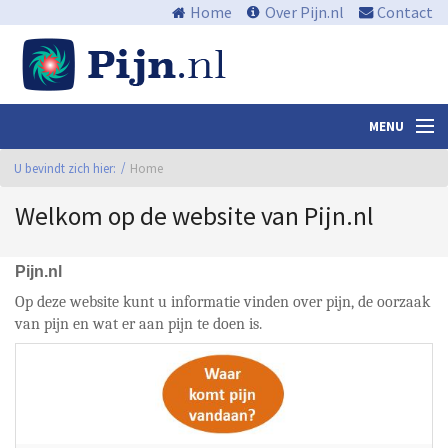
Home
Over Pijn.nl
Contact
MENU
U bevindt zich hier:
Nieuws en media
Home
Welkom op de website van Pijn.nl
Algemene informatie
Waar zit de pijn?
Pijn.nl
Wat kan ik eraan doen?
Op deze website kunt u informatie vinden over pijn, de oorzaak
van pijn en wat er aan pijn te doen is.
Centra
Links
Bibliotheek