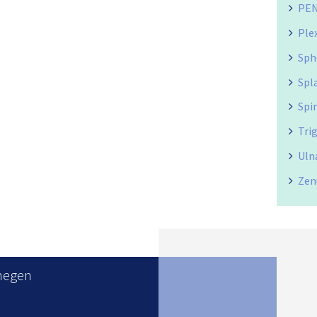
PEN
Ple
Sph
Spl
Spin
Tri
Uln
Zen
megen