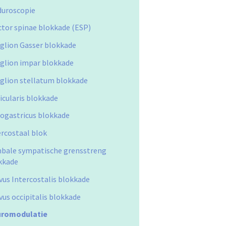
duroscopie
ctor spinae blokkade (ESP)
glion Gasser blokkade
glion impar blokkade
glion stellatum blokkade
icularis blokkade
ogastricus blokkade
ercostaal blok
bale sympatische grensstreng
kkade
vus Intercostalis blokkade
vus occipitalis blokkade
romodulatie