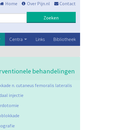
Home
Over Pijn.nl
Contact
Zoeken
Centra
Links
Bibliotheek
rventionele behandelingen
kkade n. cutaneus femoralis lateralis
aal injectie
rdotomie
oblokkade
cografie