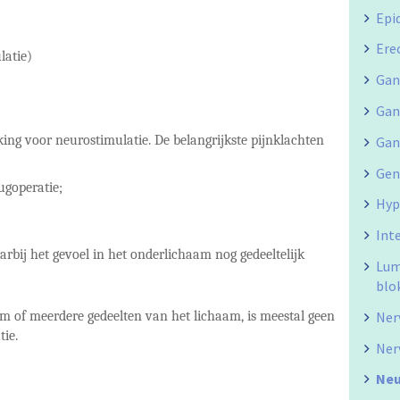
Epi
Ere
latie)
Gan
Gan
ing voor neurostimulatie. De belangrijkste pijnklachten
Gan
Gen
ugoperatie;
Hyp
Int
bij het gevoel in het onderlichaam nog gedeeltelijk
Lum
blo
Ner
aam of meerdere gedeelten van het lichaam, is meestal geen
ie.
Ner
Neu