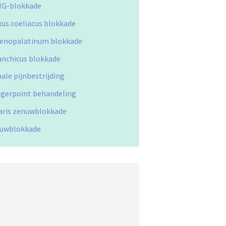
G-blokkade
xus coeliacus blokkade
enopalatinum blokkade
anchicus blokkade
ale pijnbestrijding
ggerpoint behandeling
aris zenuwblokkade
uwblokkade