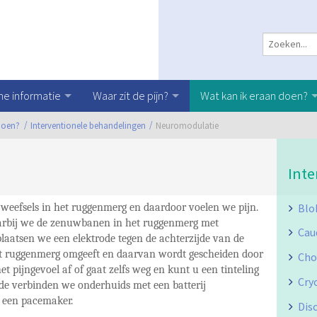
e informatie
Waar zit de pijn?
Wat kan ik eraan doen?
doen?
Interventionele behandelingen
Neuromodulatie
Inte
Blo
weefsels in het ruggenmerg en daardoor voelen we pijn.
arbij we de zenuwbanen in het ruggenmerg met
Caud
plaatsen we een elektrode tegen de achterzijde van de
 het ruggenmerg omgeeft en daarvan wordt gescheiden door
Cho
t pijngevoel af of gaat zelfs weg en kunt u een tinteling
Cry
rode verbinden we onderhuids met een batterij
t een pacemaker.
Dis