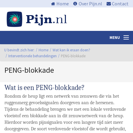
Home
Over Pijn.nl
Contact
MENU
U bevindt zich hier:
Nieuws en media
Home
Wat kan ik eraan doen?
Interventionele behandelingen
PENG-blokkade
Algemene informatie
PENG-blokkade
Waar zit de pijn?
Wat is een PENG-blokkade?
Wat kan ik eraan doen?
Rondom de heup ligt een netwerk van zenuwen die via het
Centra
ruggenmerg gevoelssignalen doorgeven aan de hersenen.
Tijdens de behandeling brengen we met een lokale verdovende
Links
vloeistof een blokkade aan in dit zenuwnetwerk van de heup.
Hierdoor worden pijnsignalen voor een langere tijd niet meer
Bibliotheek
doorgegeven. De soort verdovende vloeistof die wordt gebruikt,