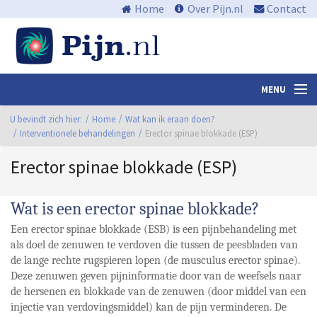
Home
Over Pijn.nl
Contact
MENU
U bevindt zich hier:
Nieuws en media
Home
Wat kan ik eraan doen?
Interventionele behandelingen
Erector spinae blokkade (ESP)
Algemene informatie
Erector spinae blokkade (ESP)
Waar zit de pijn?
Wat is een erector spinae blokkade?
Wat kan ik eraan doen?
Een erector spinae blokkade (ESB) is een pijnbehandeling met
Centra
als doel de zenuwen te verdoven die tussen de peesbladen van
de lange rechte rugspieren lopen (de musculus erector spinae).
Links
Deze zenuwen geven pijninformatie door van de weefsels naar
de hersenen en blokkade van de zenuwen (door middel van een
Bibliotheek
injectie van verdovingsmiddel) kan de pijn verminderen. De