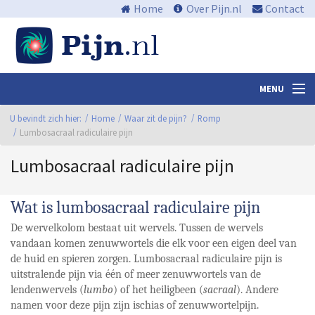
Home
Over Pijn.nl
Contact
MENU
U bevindt zich hier:
Nieuws en media
Home
Waar zit de pijn?
Romp
Lumbosacraal radiculaire pijn
Algemene informatie
Lumbosacraal radiculaire pijn
Waar zit de pijn?
Wat is lumbosacraal radiculaire pijn
Wat kan ik eraan doen?
De wervelkolom bestaat uit wervels. Tussen de wervels
Centra
vandaan komen zenuwwortels die elk voor een eigen deel van
de huid en spieren zorgen. Lumbosacraal radiculaire pijn is
Links
uitstralende pijn via één of meer zenuwwortels van de
lendenwervels (
lumbo
) of het heiligbeen (
sacraal
). Andere
Bibliotheek
namen voor deze pijn zijn ischias of zenuwwortelpijn.