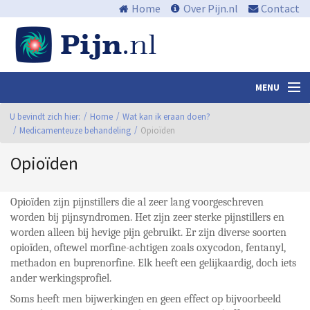
Home
Over Pijn.nl
Contact
MENU
U bevindt zich hier:
Nieuws en media
Home
Wat kan ik eraan doen?
Medicamenteuze behandeling
Opioïden
Algemene informatie
Opioïden
Waar zit de pijn?
Wat kan ik eraan doen?
Opioïden zijn pijnstillers die al zeer lang voorgeschreven
worden bij pijnsyndromen. Het zijn zeer sterke pijnstillers en
Centra
worden alleen bij hevige pijn gebruikt. Er zijn diverse soorten
opioïden, oftewel morfine-achtigen zoals oxycodon, fentanyl,
Links
methadon en buprenorfine. Elk heeft een gelijkaardig, doch iets
ander werkingsprofiel.
Bibliotheek
Soms heeft men bijwerkingen en geen effect op bijvoorbeeld