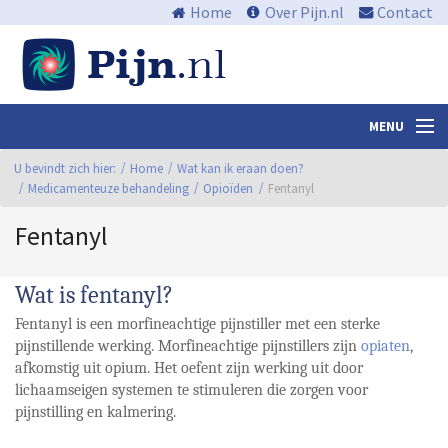
Home
Over Pijn.nl
Contact
MENU
U bevindt zich hier:
Nieuws en media
Home
Wat kan ik eraan doen?
Medicamenteuze behandeling
Opioïden
Fentanyl
Algemene informatie
Fentanyl
Waar zit de pijn?
Wat is fentanyl?
Wat kan ik eraan doen?
Fentanyl is een morfineachtige pijnstiller met een sterke
Centra
pijnstillende werking. Morfineachtige pijnstillers zijn
opiaten
,
afkomstig uit opium. Het oefent zijn werking uit door
Links
lichaamseigen systemen te stimuleren die zorgen voor
pijnstilling en kalmering.
Bibliotheek