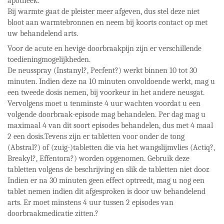
apotheek.
Bij warmte gaat de pleister meer afgeven, dus stel deze niet
bloot aan warmtebronnen en neem bij koorts contact op met
uw behandelend arts.
Voor de acute en hevige doorbraakpijn zijn er verschillende
toedieningmogelijkheden.
De neusspray (Instanyl?, Pecfent?) werkt binnen 10 tot 30
minuten. Indien deze na 10 minuten onvoldoende werkt, mag u
een tweede dosis nemen, bij voorkeur in het andere neusgat.
Vervolgens moet u tenminste 4 uur wachten voordat u een
volgende doorbraak-episode mag behandelen. Per dag mag u
maximaal 4 van dit soort episodes behandelen, dus met 4 maal
2 een dosis.Tevens zijn er tabletten voor onder de tong
(Abstral?) of (zuig-)tabletten die via het wangslijmvlies (Actiq?,
Breakyl?, Effentora?) worden opgenomen. Gebruik deze
tabletten volgens de beschrijving en slik de tabletten niet door.
Indien er na 30 minuten geen effect optreedt, mag u nog een
tablet nemen indien dit afgesproken is door uw behandelend
arts. Er moet minstens 4 uur tussen 2 episodes van
doorbraakmedicatie zitten.?