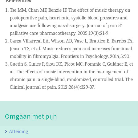
Referenties
Tse MM, Chan MF, Benzie IF. The effect of music therapy on
postoperative pain, heart rate, systolic blood pressures and
analgesic use following nasal surgery. Journal of pain &
palliative care pharmacotherapy. 2005;19(3):21-9.
Garza-Villarreal EA, Wilson AD, Vase L, Brattico E, Barrios FA,
Jensen TS, et al. Music reduces pain and increases functional
mobility in fibromyalgia. Frontiers in Psychology. 2014;5:90
Guetin S, Ginies P, Siou DK, Picot MC, Pommie C, Guldner E, et
al. The effects of music intervention in the management of
chronic pain: a single-blind, randomized, controlled trial. The
Clinical journal of pain. 2012;28(4):329-37.
Omgaan met pijn
Afleiding