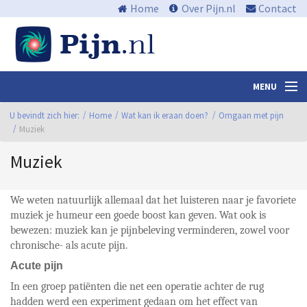
Home
Over Pijn.nl
Contact
MENU
U bevindt zich hier:
Nieuws en media
Home
Wat kan ik eraan doen?
Omgaan met pijn
Muziek
Algemene informatie
Muziek
Waar zit de pijn?
Wat kan ik eraan doen?
We weten natuurlijk allemaal dat het luisteren naar je favoriete
muziek je humeur een goede boost kan geven. Wat ook is
Centra
bewezen: muziek kan je pijnbeleving verminderen, zowel voor
chronische- als acute pijn.
Links
Acute pijn
Bibliotheek
In een groep patiënten die net een operatie achter de rug
hadden werd een experiment gedaan om het effect van